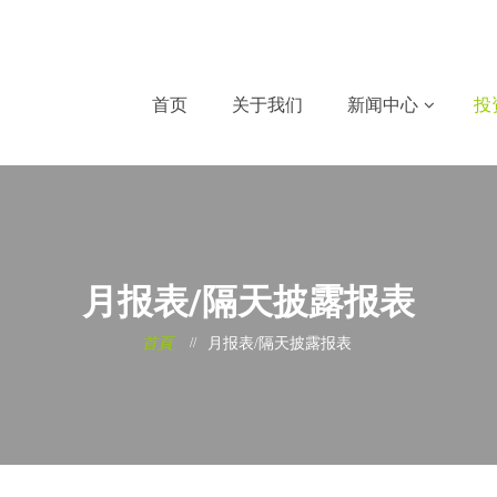
首页
关于我们
新闻中心
投
月报表/隔天披露报表
首頁
月报表/隔天披露报表