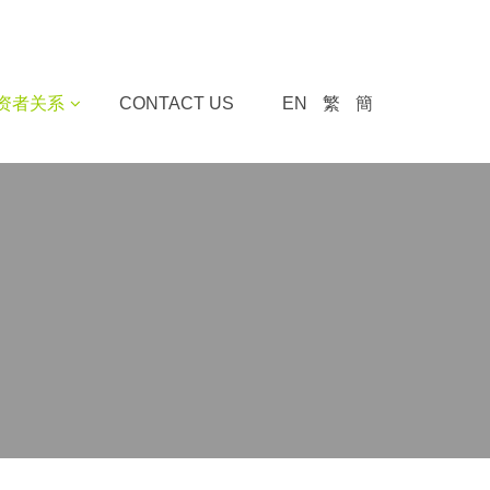
资者关系
CONTACT US
EN
繁
簡