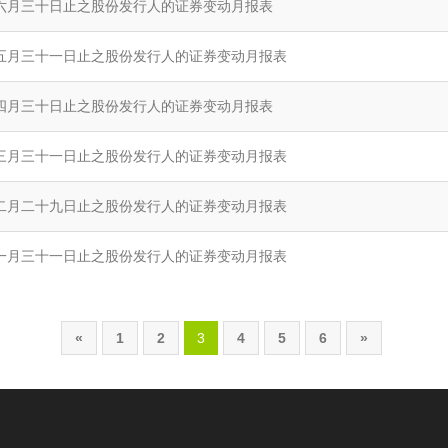
六月三十日止之股份发行人的证券变动月报表
五月三十一日止之股份发行人的证券变动月报表
四月三十日止之股份发行人的证券变动月报表
三月三十一日止之股份发行人的证券变动月报表
二月二十九日止之股份发行人的证券变动月报表
一月三十一日止之股份发行人的证券变动月报表
«
1
2
3
4
5
6
»