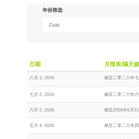
年份筛选
日期
月报表/隔天
八月 3, 2026
截至二零二六年七
七月 2, 2026
截至二零二六年六
六月 2, 2026
截至2026年5月
五月 4, 2026
截至二零二六年四