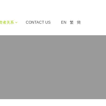
资者关系
CONTACT US
EN
繁
簡