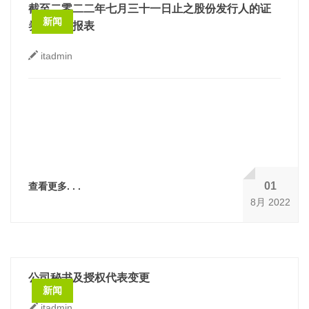
截至二零二二年七月三十一日止之股份发行人的证
新闻
券变动月报表
itadmin
01
查看更多. . .
8月 2022
公司秘书及授权代表变更
新闻
itadmin