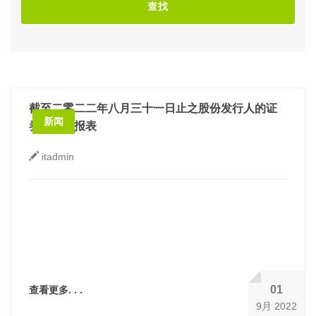
查找
截至二零二二年八月三十一日止之股份发行人的证
新闻
券变动月报表
itadmin
01
查看更多. . .
9月 2022