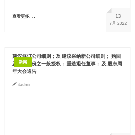
13
查看更多. . .
7月 2022
建议修订公司细则；及 建议采纳新公司细则； 购回
新闻
及发行股份之一般授权； 重选退任董事； 及 股东周
年大会通告
itadmin