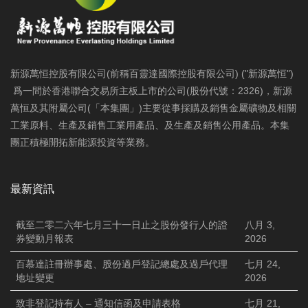
新源萬恒控股有限公司(前稱百靈達國際控股有限公司) ("新源萬恒")
爲一間於香港聯合交易所主板上市的公司(股份代號：2326)，新源
萬恒及其附屬公司(「本集團」)主要從事採購及銷售金屬礦物及相關
工業原料、生產及銷售工業用產品、及生產及銷售公用產品。本集
團正積極開拓新能源投資等業務。
最新資訊
截至二零二六年七月三十一日止之股份發行人的證
八月 3,
券變動月報表
2026
百慕達註冊辦事處、股份過戶登記總處及過戶代理
七月 24,
地址變更
2026
致非登記持有人 – 通知信函及申請表格
七月 21,