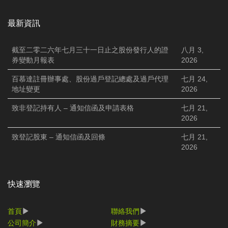
最新資訊
截至二零二六年七月三十一日止之股份發行人的證
八月 3,
券變動月報表
2026
百慕達註冊辦事處、股份過戶登記總處及過戶代理
七月 24,
地址變更
2026
致非登記持有人 – 通知信函及申請表格
七月 21,
2026
致登記股東 – 通知信函及回條
七月 21,
2026
快速瀏覽
首頁
聯絡我們
公司簡介
財務摘要