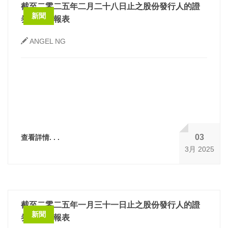
截至二零二五年二月二十八日止之股份發行人的證
新聞
券變動月報表
ANGEL NG
03
查看詳情. . .
3月 2025
截至二零二五年一月三十一日止之股份發行人的證
新聞
券變動月報表