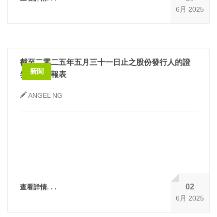
6月 2025
截至二零二五年五月三十一日止之股份發行人的證
新聞
券變動月報表
ANGEL NG
02
查看詳情. . .
6月 2025