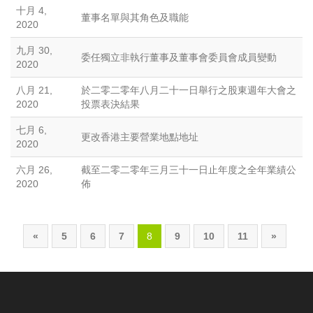
十月 4,
董事名單與其角色及職能
2020
九月 30,
委任獨立非執行董事及董事會委員會成員變動
2020
八月 21,
於二零二零年八月二十一日舉行之股東週年大會之
2020
投票表決結果
七月 6,
更改香港主要營業地點地址
2020
六月 26,
截至二零二零年三月三十一日止年度之全年業績公
2020
佈
«
5
6
7
8
9
10
11
»